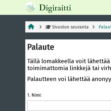
Siirry pääsisältöön
Digiraitti
Sivuston seuranta
Palau
Palaute
Suorituksen vaatimukset
Tällä lomakkeella voit lähettää 
toimimattomia linkkejä tai virh
Palautteen voi lähettää anonyy
1.
Nimi: