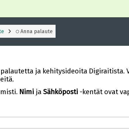
te
Anna palaute
palautetta ja kehitysideoita Digiraitista.
eitä.
misti.
Nimi
ja
Sähköposti
-kentät ovat va